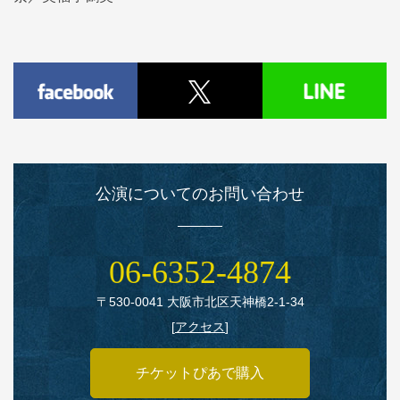
公演についてのお問い合わせ
06‑6352‑4874
〒530‑0041 大阪市北区天神橋2‑1‑34
[
アクセス
]
チケットぴあで購入