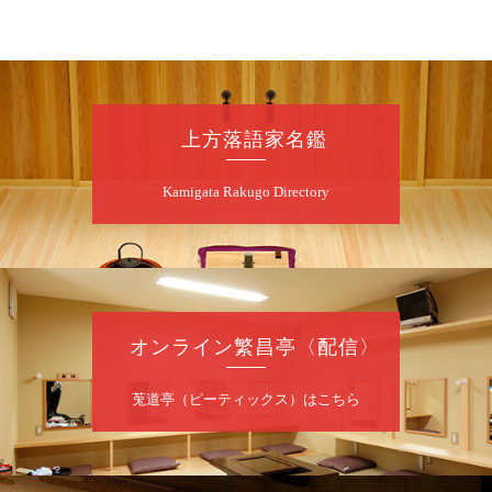
8
月
7
日（金）
昼
昼席：番組案内
桂二豆／露の瑞／桂きん太郎／いわみせいじ
（似顔絵）／笑福亭笑利／桂文太～仲入～露
の眞／笑福亭仁福／幸助福助（漫才）／桂春
上方落語家名鑑
若
★菟道亭
配信あり
Kamigata Rakugo Directory
8
月
7
日（金）
夜
噺家が落語と芝居をしてみる会
オンライン繁昌亭〈配信〉
桂米之助／桂団治郎／桂弥太郎／桂米舞／是
常祐美
開演：午後6時30分（6時開場）全席指定
莵道亭（ピーティックス）はこちら
前売3,500円 当日4,000円
お問合せ：米朝事務所 06-6365-8281（平日
10時～18時）