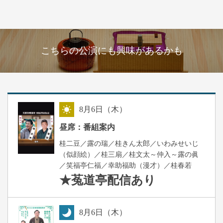
こちらの公演にも興味があるかも
8
月
6
日（木）
昼
昼席：番組案内
桂二豆／露の瑞／桂きん太郎／いわみせいじ
（似顔絵）／桂三扇／桂文太～仲入～露の眞
／笑福亭仁福／幸助福助（漫才）／桂春若
★菟道亭
配信あり
8
月
6
日（木）