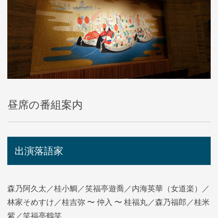
昼席の番組案内
出演落語家
森乃阿久太／桂小鯛／笑福亭遊喬／内海英華（女道楽）／
林家そめすけ／桂吉弥 〜 仲入 〜 桂福丸／森乃福郎／桂米
紫／笑福亭鶴笑