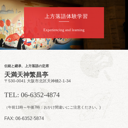
★菟道亭配信あり
配信の購
入はこちらをクリック
上方落語体験学習
Experiencing and learning
8
月
8
日（土）
朝
第2回 智之介・力造 二人会
笑福亭智之介「昭和任侠伝」「天王寺詣り」
／桂力造「桃太郎」「本膳」／桂二豆「開口
一番」
伝統と継承、上方落語の定席
開場
開演：午前10時（9時30分
）
天満天神繁昌亭
前売2,000円 当日 2,500円
〒530-0041 大阪市北区天神橋2-1-34
お問合せ：智之介・力造 二人会事務局 090-
7762-6268
TEL: 06-6352-4874
（午前11時～午後7時：おかけ間違いにご注意ください。)
FAX: 06-6352-5874