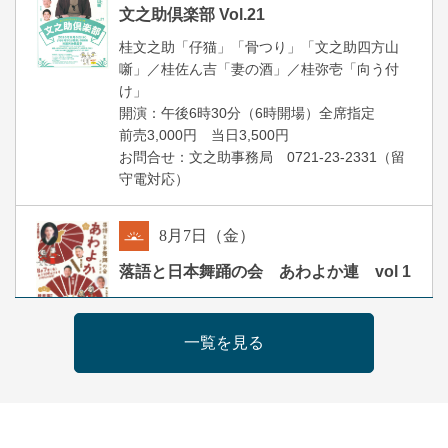
夜
文之助倶楽部 Vol.21
桂文之助「仔猫」「骨つり」「文之助四方山
噺」／桂佐ん吉「妻の酒」／桂弥壱「向う付
け」
開演：午後6時30分（6時開場）全席指定
前売3,000円 当日3,500円
お問合せ：文之助事務局 0721-23-2331（留
守電対応）
8
月
7
日（金）
朝
落語と日本舞踊の会 あわよか連 vol 1
露の新幸／桂雪鹿／桂九寿玉／ゲスト：さつ
き緑万寿
一覧を見る
開演：午前10時（9時30分開場）
前売2,500円 当日3,000円
お問合せ 080-4235-3044