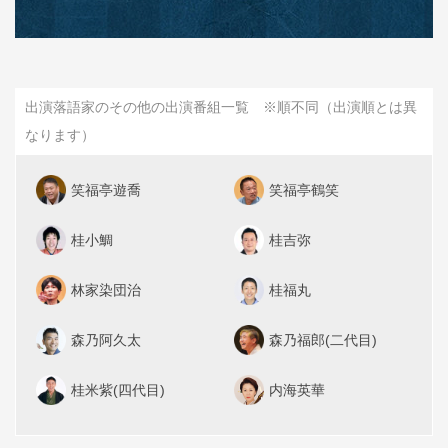
出演落語家のその他の出演番組一覧 ※順不同（出演順とは異
なります）
笑福亭遊喬
笑福亭鶴笑
桂小鯛
桂吉弥
林家染団治
桂福丸
森乃阿久太
森乃福郎(二代目)
桂米紫(四代目)
内海英華