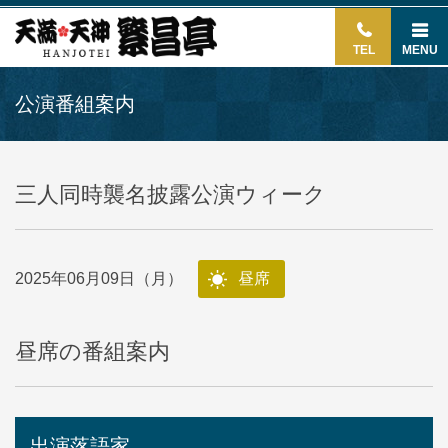
TEL
MENU
公演番組案内
三人同時襲名披露公演ウィーク
2025年06月09日（月）
昼席
昼席の番組案内
出演落語家