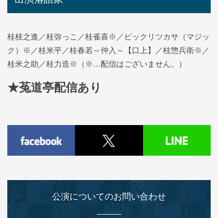
桂枝之進／桂弥っこ／桂雀喜※／ビックリツカサ（マジッ
ク）※／桂米平／桂春若～仲入～【口上】／桂惣兵衛※／
桂米之助／桂力造※（※…配信はございません。）
★菟道亭配信あり
公演についてのお問い合わせ