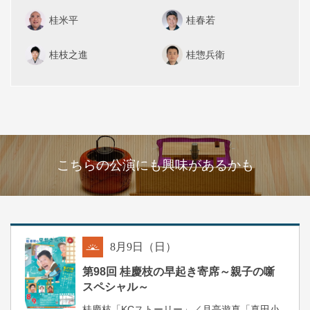
桂米平
桂春若
桂枝之進
桂惣兵衛
こちらの公演にも興味があるかも
8
月
9
日（日）
朝
第98回 桂慶枝の早起き寄席～親子の噺
スペシャル～
桂慶枝「KCストーリー」／月亭遊真「真田小