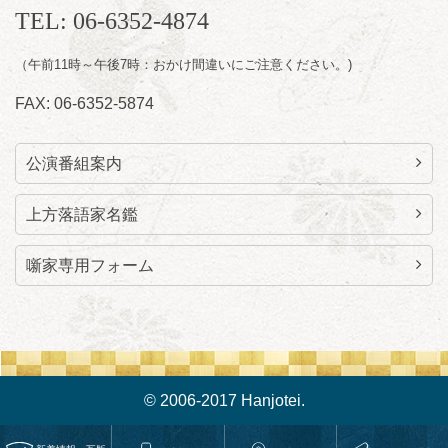
昼
昼席：番組案内
TEL: 06-6352-4874
桂九寿玉／桂弥太郎／桂かい枝※／けんたと
（午前11時～午後7時：おかけ間違いにご注意ください。)
ももえ（音曲漫才）※／笑福亭三喬／桂米平
～仲入～桂咲之輔／林家染団治／キタノ大地
FAX: 06-6352-5874
（マジック）／笑福亭松枝（※…配信はござ
いません）
★菟道亭
配信あり
公演番組案内
上方落語家名鑑
噺家専用フォーム
© 2006-2017 Hanjotei.