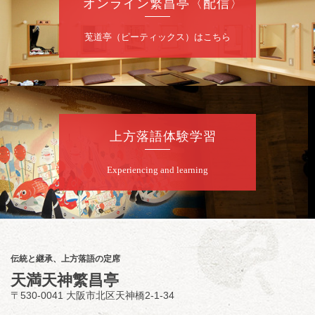
オンライン繁昌亭〈配信〉
★菟道亭
配信あり
莵道亭（ピーティックス）はこちら
8
月
10
日（月）
夜
桂慶治朗 月例奮闘落語会 八月席
桂慶治朗「鉄砲勇助」「植木屋娘」ほか一席
上方落語体験学習
／桂弥壱「開口一番」
開演：午後6時45分（6時15分開場）全席指定
Experiencing and learning
前売2,000円 当日2,500円
お問合せ：慶治朗落語会事務局 090-8126-
2020
★菟道亭配信あり
配信の
購入はこちらをクリック
伝統と継承、上方落語の定席
天満天神繁昌亭
〒530-0041 大阪市北区天神橋2-1-34
8
月
11
日（火）