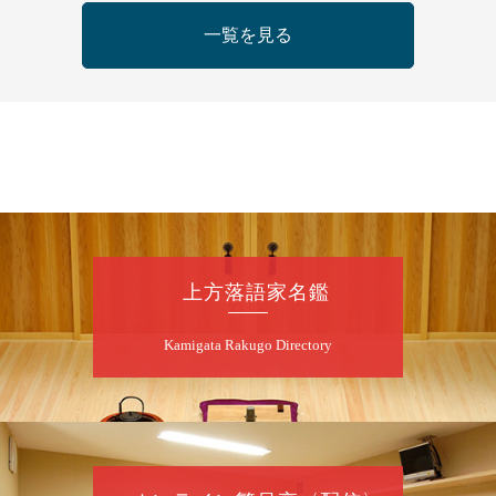
夜
らららのらくご会④
一覧を見る
桂雀太「まんじゅうこわい」／桂三度「青
菜」／桂三実「ミュージック野菜ステーショ
ン」／桂九ノ一「胴乱の幸助」／代走みつく
に「なんのこっちゃねんあれこれ」
開演：午後6時（5時30分開場）全席指定
前売3,000円 当日3,500円
お問合せ：らららのらくご会予約事務局
090-6976-1777 email：
lalalanorakugo@gmail.com
上方落語家名鑑
8
月
10
日（月）
Kamigata Rakugo Directory
昼
昼席：番組案内
桂九寿玉／桂弥太郎／桂かい枝※／けんたと
ももえ（音曲漫才）※／笑福亭三喬／桂米二
～仲入～桂咲之輔／林家染団治／渡辺あきら
（ジャグリング）／笑福亭松枝（※…配信は
ございません）