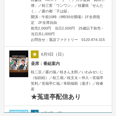
僧」／桂三実「ワンワン」／桂慶枝「せんた
く」／露の都「子は鎹」
開演：午前10時（9時30分開場）1F全席指
定 2F全席自由
前売2,000円 当日2,500円 25歳以下前売・
当日共1,000円
お問合せ：落語ファクトリー 0120-874-315
8
月
9
日（日）
昼
昼席：番組案内
桂二豆／露の瑞／桂きん太郎／いわみせいじ
（似顔絵）／桂三扇／桂文太～仲入～笑福亭
笑利／笑福亭仁福／幸助福助（漫才）／桂春
若
★菟道亭
配信あり
8
月
9
日（日）