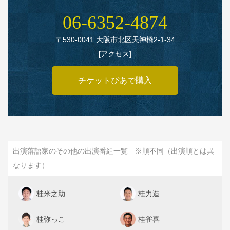
06‑6352‑4874
〒530‑0041 大阪市北区天神橋2‑1‑34
[
アクセス
]
チケットぴあで購入
出演落語家のその他の出演番組一覧 ※順不同（出演順とは異
なります）
桂米之助
桂力造
桂弥っこ
桂雀喜