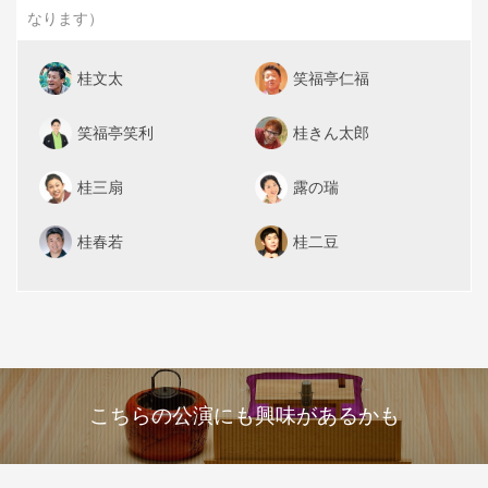
なります）
桂文太
笑福亭仁福
笑福亭笑利
桂きん太郎
桂三扇
露の瑞
桂春若
桂二豆
こちらの公演にも興味があるかも