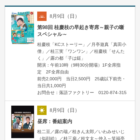
8
月
9
日（日）
朝
第98回 桂慶枝の早起き寄席～親子の噺
スペシャル～
桂慶枝「KCストーリー」／月亭遊真「真田小
僧」／桂三実「ワンワン」／桂慶枝「せんた
く」／露の都「子は鎹」
開演：午前10時（9時30分開場）1F全席指
定 2F全席自由
前売2,000円 当日2,500円 25歳以下前売・
当日共1,000円
お問合せ：落語ファクトリー 0120-874-315
8
月
9
日（日）
昼
昼席：番組案内
桂二豆／露の瑞／桂きん太郎／いわみせいじ
（似顔絵）／桂三扇／桂文太～仲入～笑福亭