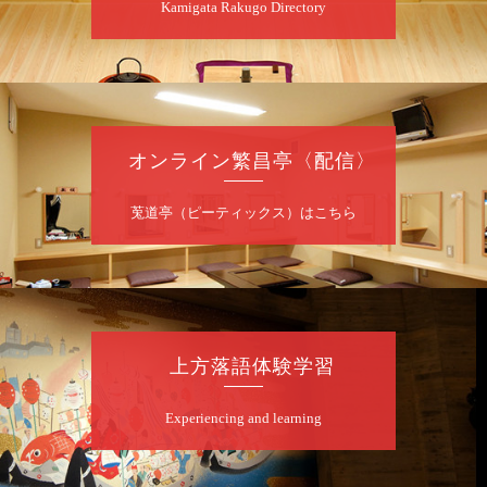
Kamigata Rakugo Directory
昼
昼席：番組案内
桂九寿玉／桂弥太郎／桂かい枝※／けんたと
ももえ（音曲漫才）※／笑福亭三喬／桂米二
～仲入～桂咲之輔／林家染団治／渡辺あきら
（ジャグリング）／笑福亭松枝（※…配信は
ございません）
オンライン繁昌亭〈配信〉
★菟道亭
配信あり
莵道亭（ピーティックス）はこちら
8
月
10
日（月）
夜
桂慶治朗 月例奮闘落語会 八月席
桂慶治朗「鉄砲勇助」「植木屋娘」ほか一席
上方落語体験学習
／桂弥壱「開口一番」
開演：午後6時45分（6時15分開場）全席指定
Experiencing and learning
前売2,000円 当日2,500円
お問合せ：慶治朗落語会事務局 090-8126-
2020