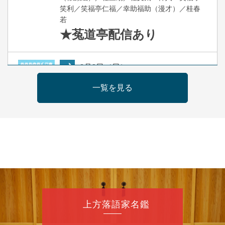
笑利／笑福亭仁福／幸助福助（漫才）／桂春
若
★菟道亭
配信あり
8
月
9
日（日）
夜
らららのらくご会④
一覧を見る
桂雀太「まんじゅうこわい」／桂三度「青
菜」／桂三実「ミュージック野菜ステーショ
ン」／桂九ノ一「胴乱の幸助」／代走みつく
に「なんのこっちゃねんあれこれ」
開演：午後6時（5時30分開場）全席指定
前売3,000円 当日3,500円
お問合せ：らららのらくご会予約事務局
090-6976-1777 email：
lalalanorakugo@gmail.com
上方落語家名鑑
8
月
10
日（月）