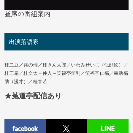
昼席の番組案内
出演落語家
桂二豆／露の瑞／桂きん太郎／いわみせいじ（似顔絵）／
桂三扇／桂文太～仲入～笑福亭笑利／笑福亭仁福／幸助福
助（漫才）／桂春若
★菟道亭
配信あり