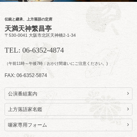
★菟道亭配信あり
配信の
購入はこちらをクリック
伝統と継承、上方落語の定席
天満天神繁昌亭
〒530-0041 大阪市北区天神橋2-1-34
8
月
11
日（火）
昼
昼席：番組案内
TEL: 06-6352-4874
桂九寿玉／桂弥太郎／桂かい枝※／けんたと
（午前11時～午後7時：おかけ間違いにご注意ください。)
ももえ（音曲漫才）※／笑福亭三喬／桂米平
～仲入～桂咲之輔／林家染団治／キタノ大地
FAX: 06-6352-5874
（マジック）／笑福亭松枝（※…配信はござ
いません）
★菟道亭
配信あり
公演番組案内
上方落語家名鑑
噺家専用フォーム