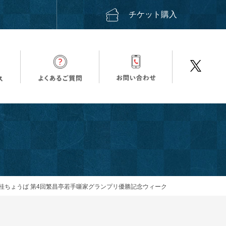
ス
チケット購入
桂ちょうば 第4回繁昌亭若手噺家グランプリ優勝記念ウィーク