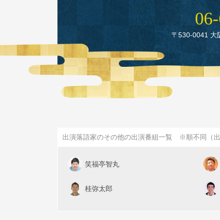
06‑
〒530‑0041 
出演落語家のその他の出演番組一覧 ※順不同（
笑福亭智丸
桂弥太郎