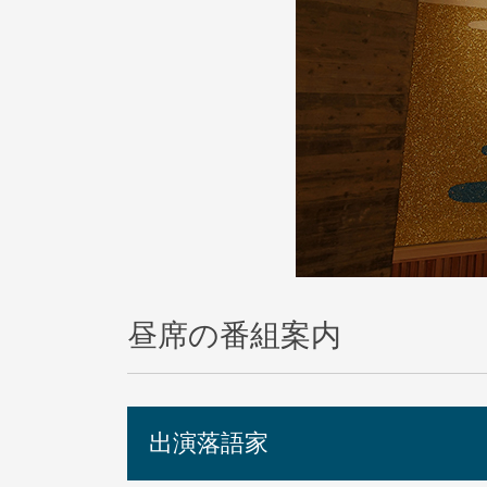
昼席の番組案内
出演落語家