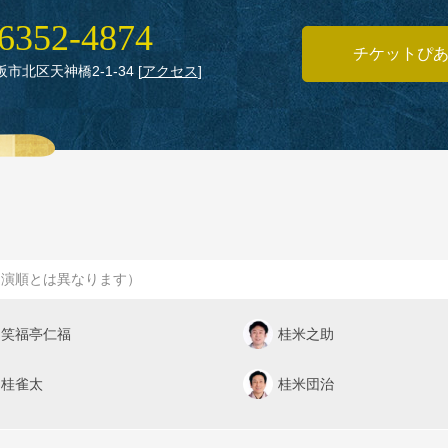
6352‑4874
チケットぴ
大阪市北区天神橋2‑1‑34
[
アクセス
]
出演順とは異なります）
笑福亭仁福
桂米之助
桂雀太
桂米団治