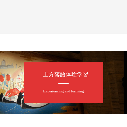
上方落語体験学習
たく」／露の都「子は鎹」
Experiencing and learning