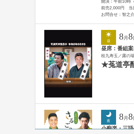
開演：午前10時（
前売2,000円 当日
お問合せ：智之介・力
8
8
月
昼
昼席：番組案
桂九寿玉／露の
★菟道亭
8
8
月
夜
小痴楽・三語