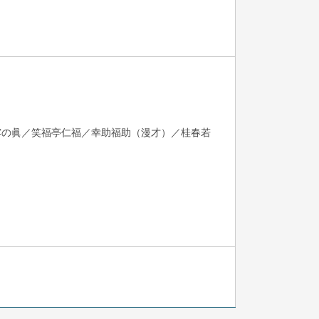
露の眞／笑福亭仁福／幸助福助（漫才）／桂春若