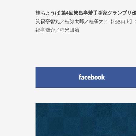
桂ちょうば 第4回繁昌亭若手噺家グランプリ
【記念口上
笑福亭智丸／桂弥太郎／桂雀太／
】
福亭喬介／桂米団治