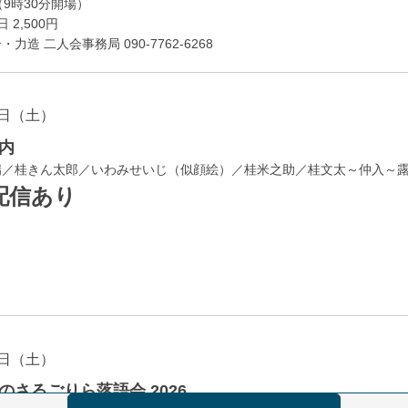
開場
9時30分
）
 2,500円
造 二人会事務局 090-7762-6268
日（土）
内
瑞／桂きん太郎／いわみせいじ（似顔絵）／桂米之助／桂文太～仲入～
配信あり
日（土）
のさるごりら落語会 2026