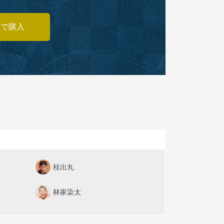
あで購入
桂出丸
林家染太