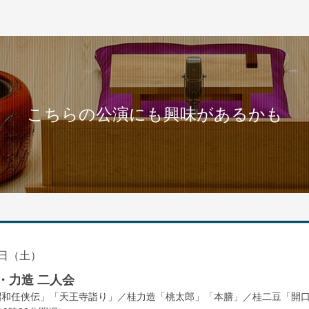
こちらの公演にも興味があるかも
日（土）
・力造 二人会
昭和任侠伝」「天王寺詣り」／桂力造「桃太郎」「本膳」／桂二豆「開