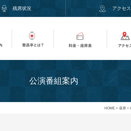
残席状況
アクセ
公演番組案内
HOME
>
昼席
>