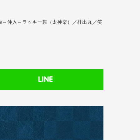
福～仲入～ラッキー舞（太神楽）／桂出丸／笑