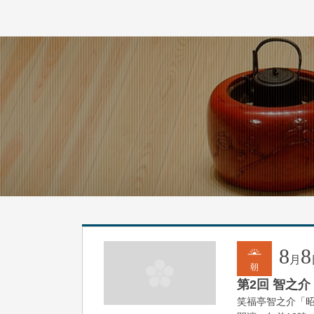
8
8
月
朝
第2回 智之介
笑福亭智之介「