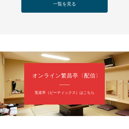
痴楽 他
一覧を見る
5時30分開場）全席指定
4,000円
ット 0570-550-100(10:00～19:00受付)
日（日）
慶枝の早起き寄席～親子の噺スペシャル～
オンライン繁昌亭〈配信〉
トーリー」／月亭遊真「真田小僧」／桂三実「ワンワン」／桂慶枝「せん
（9時30分開場）1F全席指定 2F全席自由
日2,500円 25歳以下前売・当日共1,000円
莵道亭（ピーティックス）はこちら
トリー 0120-874-315