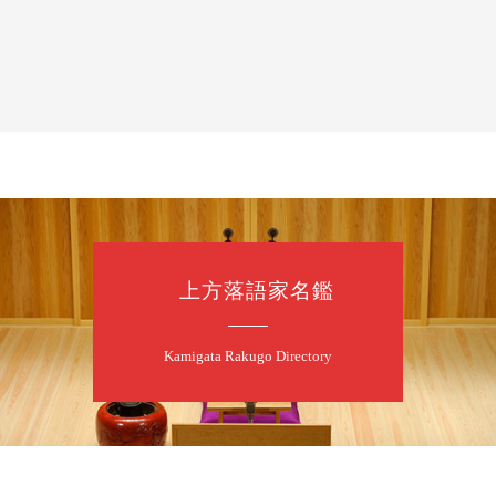
桂三語／柳亭小
開演：午後6時（
前売3,500円 当日
お問合せ：FANYチケ
8
9
月
朝
第98回 桂
上方落語家名鑑
桂慶枝「KCス
開演：午前10時
前売2,000円 当
Kamigata Rakugo Directory
お問合せ：落語ファク