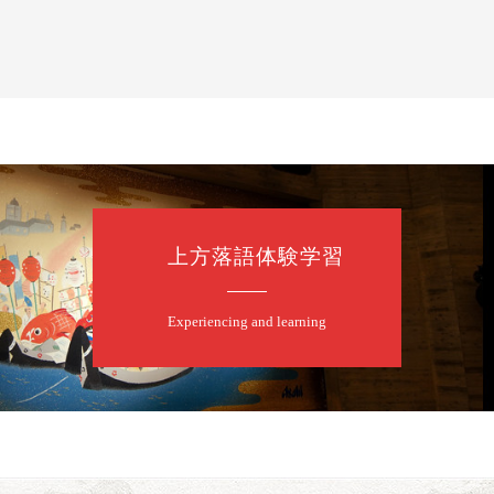
上方落語体験学習
Experiencing and learning
露の眞／笑福亭仁福／幸助福助（漫才）／桂春若