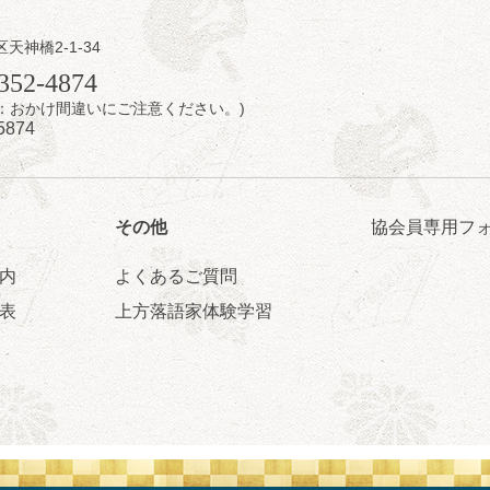
区天神橋2-1-34
日（金）
352-4874
7時：おかけ間違いにご注意ください。)
芝居をしてみる会
5874
治郎／桂弥太郎／桂米舞／是常祐美
0分（6時開場）全席指定
4,000円
 06-6365-8281（平日10時～18時）
その他
協会員専用フ
配信あり
配信の購入はこちらをクリック
内
よくあるご質問
表
上方落語家体験学習
日（土）
・力造 二人会
昭和任侠伝」「天王寺詣り」／桂力造「桃太郎」「本膳」／桂二豆「開
開場
9時30分
）
 2,500円