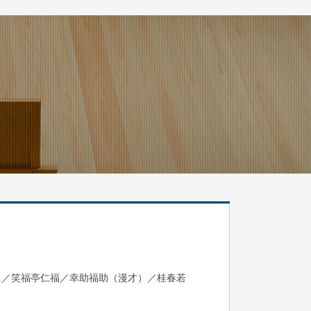
眞／笑福亭仁福／幸助福助（漫才）／桂春若