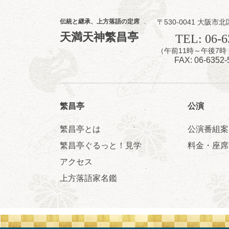
伝統と継承、上方落語の定席
〒530-0041 大阪市北
8
7
天満天神繁昌亭
月
TEL: 06-6
夜
（午前11時～午後
噺家が落語と
FAX: 06-6352-
桂米之助／桂団
開演：午後6時3
前売3,500円 当日
お問合せ：米朝事務所
繁昌亭
公演
★菟道亭
繁昌亭とは
公演番組案
繁昌亭ぐるっと！見学
料金・座席
アクセス
8
8
月
上方落語家名鑑
朝
第2回 智之介
笑福亭智之介「
開演：午前10時（
前売2,000円 当日