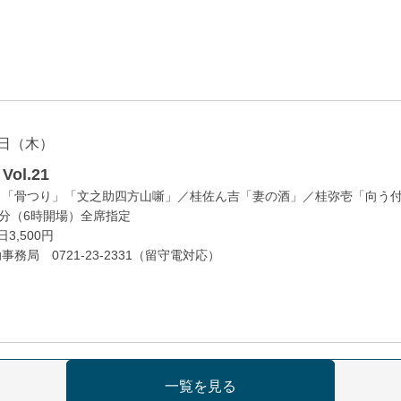
日（木）
ol.21
」「骨つり」「文之助四方山噺」／桂佐ん吉「妻の酒」／桂弥壱「向う
0分（6時開場）全席指定
3,500円
務局 0721-23-2331（留守電対応）
日（金）
一覧を見る