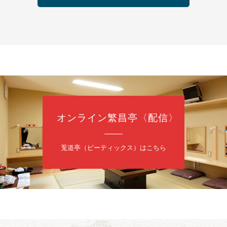
の会 あわよか連 vol 1
鹿／桂九寿玉／ゲスト：さつき緑万寿
（9時30分開場）
3,000円
35-3044
オンライン繁昌亭〈配信〉
日（金）
内
莵道亭（ピーティックス）はこちら
／桂きん太郎／いわみせいじ（似顔絵）／笑福亭笑利／桂文太～仲入～
配信あり