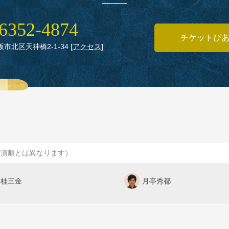
6352‑4874
チケットぴ
大阪市北区天神橋2‑1‑34
[
アクセス
]
出演順とは異なります）
桂三金
月亭秀都