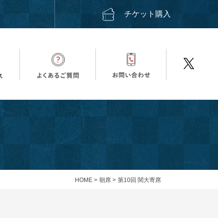
ス
チケット購入
HOME
>
朝席
>
第10回 関大寄席