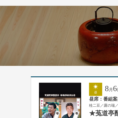
8
6
月
昼
昼席：番組案
桂二豆／露の瑞
★菟道亭