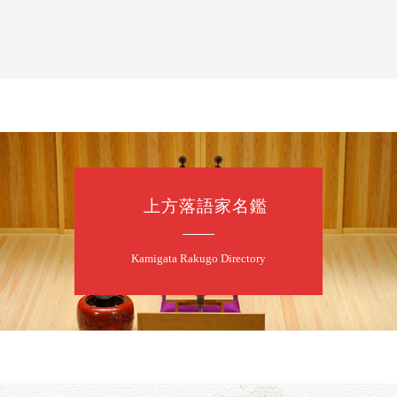
落語と日本舞踊
露の新幸／桂雪
開演：午前10時
前売2,500円 当日
お問合せ 080-42
上方落語家名鑑
8
7
月
昼
昼席：番組案
Kamigata Rakugo Directory
桂二豆／露の瑞
★菟道亭