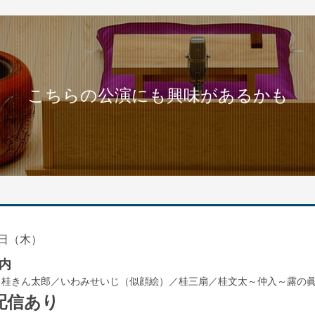
こちらの公演にも興味があるかも
日（木）
内
／桂きん太郎／いわみせいじ（似顔絵）／桂三扇／桂文太～仲入～露の
配信あり