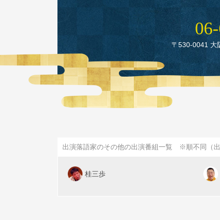
06‑
〒530‑0041 
出演落語家のその他の出演番組一覧 ※順不同（
桂三歩