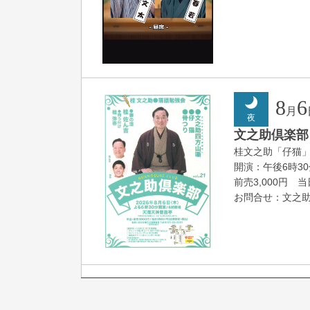
8
6
月
夜
文之助倶楽部 V
桂文之助「仔猫
開演：午後6時3
前売3,000円 当日
お問合せ：文之助事
8
7
月
朝