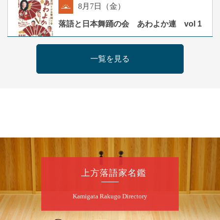
8
月
7
日（金）
朝
落語と日本舞踊の会 あわよか連 vol 1
露の新幸／桂雪鹿／桂九寿玉／ゲスト：さつ
き緑万寿
一覧を見る
開演：午前10時（9時30分開場）
前売2,500円 当日3,000円
お問合せ 080-4235-3044
8
月
7
日（金）
昼
昼席：番組案内
桂二豆／露の瑞／桂きん太郎／いわみせいじ
（似顔絵）／笑福亭笑利／桂文太～仲入～露
の眞／笑福亭仁福／幸助福助（漫才）／桂春
上方落語家名鑑
若
★菟道亭
配信あり
Kamigata Rakugo Directory