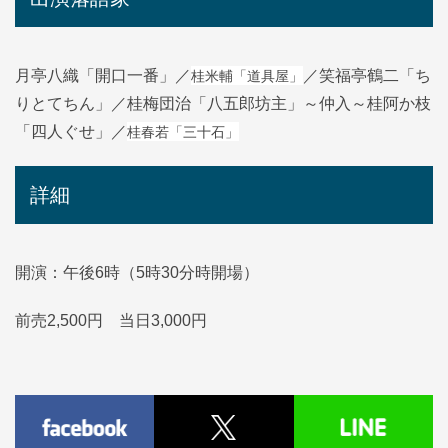
桂米輔「道具屋」
月亭八織「開口一番」／
／笑福亭鶴二「ち
りとてちん」／桂梅団治「八五郎坊主」～仲入～桂阿か枝
桂春若「三十石」
「四人ぐせ」／
詳細
開演：午後6時（5時30分時開場）
前売2,500円 当日3,000円