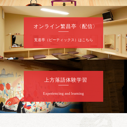
8
月
7
日（金）
夜
噺家が落語と芝居をしてみる会
オンライン繁昌亭〈配信〉
桂米之助／桂団治郎／桂弥太郎／桂米舞／是
常祐美
開演：午後6時30分（6時開場）全席指定
莵道亭（ピーティックス）はこちら
前売3,500円 当日4,000円
お問合せ：米朝事務所 06-6365-8281（平日
10時～18時）
★菟道亭配信あり
配信の購
入はこちらをクリック
上方落語体験学習
Experiencing and learning
8
月
8
日（土）
朝
第2回 智之介・力造 二人会
笑福亭智之介「昭和任侠伝」「天王寺詣り」
／桂力造「桃太郎」「本膳」／桂二豆「開口
一番」