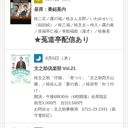
昼
昼席：番組案内
桂二豆／露の瑞／桂きん太郎／いわみせいじ
（似顔絵）／桂三扇／桂文太～仲入～露の眞
／笑福亭仁福／幸助福助（漫才）／桂春若
★菟道亭
配信あり
8
月
6
日（木）
夜
文之助倶楽部 Vol.21
桂文之助「仔猫」「骨つり」「文之助四方山
噺」／桂佐ん吉「妻の酒」／桂弥壱「向う付
け」
開演：午後6時30分（6時開場）全席指定
前売3,000円 当日3,500円
お問合せ：文之助事務局 0721-23-2331（留
守電対応）