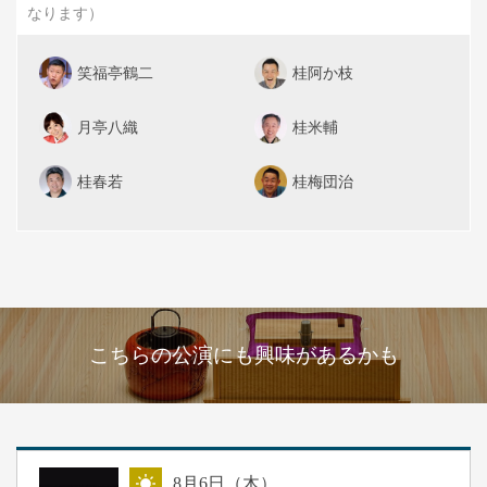
なります）
笑福亭鶴二
桂阿か枝
月亭八織
桂米輔
桂春若
桂梅団治
こちらの公演にも興味があるかも
8
月
6
日（木）