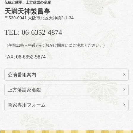
伝統と継承、上方落語の定席
開場
開演：午前10時（9時30分
）
天満天神繁昌亭
前売2,000円 当日 2,500円
〒530-0041 大阪市北区天神橋2-1-34
お問合せ：智之介・力造 二人会事務局 090-
7762-6268
TEL: 06-6352-4874
（午前11時～午後7時：おかけ間違いにご注意ください。)
FAX: 06-6352-5874
公演番組案内
上方落語家名鑑
噺家専用フォーム