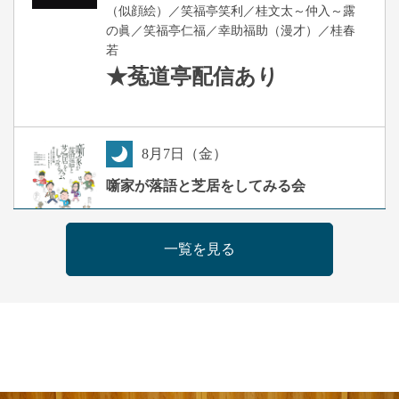
（似顔絵）／笑福亭笑利／桂文太～仲入～露
の眞／笑福亭仁福／幸助福助（漫才）／桂春
若
★菟道亭
配信あり
8
月
7
日（金）
夜
噺家が落語と芝居をしてみる会
桂米之助／桂団治郎／桂弥太郎／桂米舞／是
常祐美
一覧を見る
開演：午後6時30分（6時開場）全席指定
前売3,500円 当日4,000円
お問合せ：米朝事務所 06-6365-8281（平日
10時～18時）
★菟道亭配信あり
配信の購
入はこちらをクリック