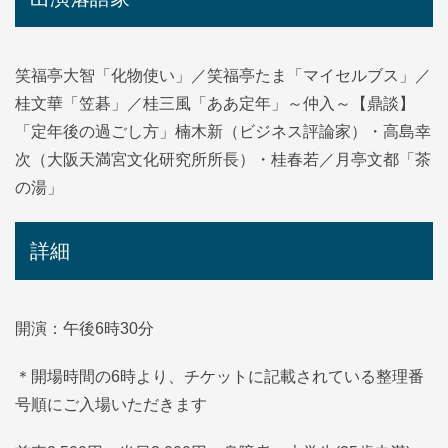
笑福亭大智「化物使い」／笑福亭たま「マイセルブス」／
桂文華「笠碁」／桂三風「ああ定年」～仲入～【鼎談】
「定年後の過ごし方」楠木新（ビジネス評論家）・高島幸
次（大阪天満宮文化研究所所長）・桂春若／月亭文都「茶
の湯」
詳細
開演：午後6時30分
＊開場時間の6時より、チケットに記載されている整理番
号順にご入場いただきます