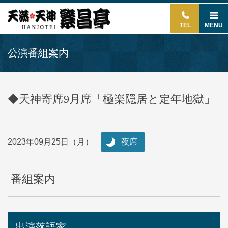
TEL
MENU
公演番組案内
◆天神寄席9月席「極楽隠居と定年地獄」
2023年09月25日（月）
夜席
番組案内
出演落語家