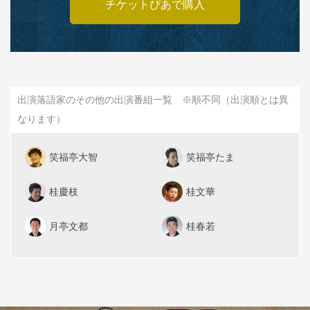
チケットぴあで購入
出演落語家のその他の出演番組一覧 ※順不同（出演順とは異
なります）
笑福亭大智
笑福亭たま
桂慶枝
桂文華
月亭文都
桂春若