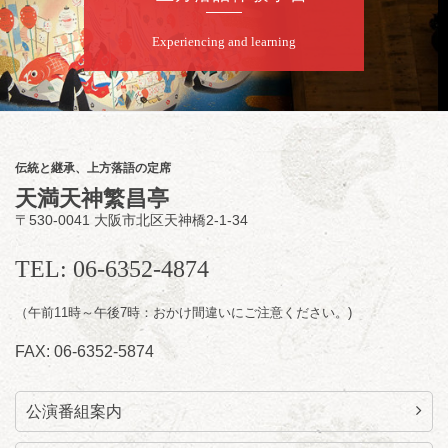
Experiencing and learning
8
月
8
日（土）
夜
小痴楽・三語のさるごりら落語会 2026
桂三語／柳亭小痴楽 他
開演：午後6時（5時30分開場）全席指定
伝統と継承、上方落語の定席
前売3,500円 当日4,000円
天満天神繁昌亭
お問合せ：FANYチケット 0570-550-
〒530-0041 大阪市北区天神橋2-1-34
100(10:00～19:00受付)
TEL: 06-6352-4874
（午前11時～午後7時：おかけ間違いにご注意ください。)
FAX: 06-6352-5874
公演番組案内