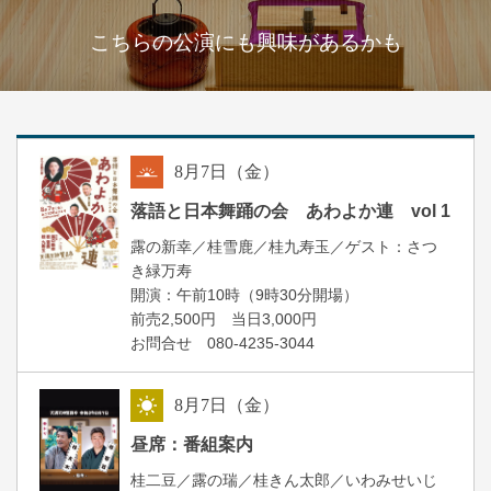
こちらの公演にも興味があるかも
8
月
7
日（金）
朝
落語と日本舞踊の会 あわよか連 vol 1
露の新幸／桂雪鹿／桂九寿玉／ゲスト：さつ
き緑万寿
開演：午前10時（9時30分開場）
前売2,500円 当日3,000円
お問合せ 080-4235-3044
8
月
7
日（金）
昼
昼席：番組案内
桂二豆／露の瑞／桂きん太郎／いわみせいじ