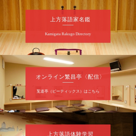
8
月
8
日（土）
朝
第2回 智之介・力造 二人会
上方落語家名鑑
笑福亭智之介「昭和任侠伝」「天王寺詣り」
Kamigata Rakugo Directory
／桂力造「桃太郎」「本膳」／桂二豆「開口
一番」
開場
開演：午前10時（9時30分
）
前売2,000円 当日 2,500円
お問合せ：智之介・力造 二人会事務局 090-
7762-6268
オンライン繁昌亭〈配信〉
8
月
8
日（土）
莵道亭（ピーティックス）はこちら
昼
昼席：番組案内
桂九寿玉／露の瑞／桂きん太郎／いわみせい
じ（似顔絵）／桂米之助／桂文太～仲入～露
の眞／笑福亭仁福／幸助福助（漫才）／桂春
若
上方落語体験学習
★菟道亭
配信あり