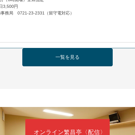
3,500円
務局 0721-23-2331（留守電対応）
日（金）
一覧を見る
の会 あわよか連 vol 1
鹿／桂九寿玉／ゲスト：さつき緑万寿
（9時30分開場）
3,000円
35-3044
オンライン繁昌亭〈配信〉