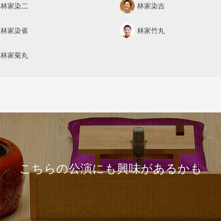
林家染二
林家染吉
林家染雀
林家竹丸
林家菊丸
こちらの公演にも興味があるかも