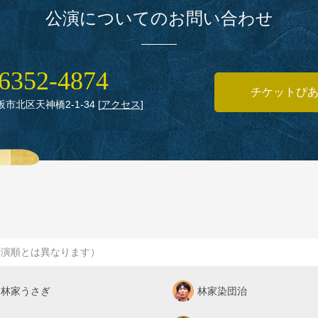
公演についてのお問い合わせ
6352‑4874
チケットぴ
大阪市北区天神橋2‑1‑34
[
アクセス
]
出演順とは異なります）
林家うさぎ
林家染団治