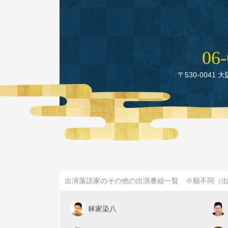
06‑
〒530‑0041 
出演落語家のその他の出演番組一覧 ※順不同（
林家染八