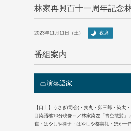
林家再興百十一周年記念
2023年11月11日（土）
夜席
番組案内
出演落語家
【口上】うさぎ(司会)・笑丸・卯三郎・染太
目染語樓10分映像～／林家染左「青空散髪
雀・はやしや律子・はやしや都美礼・ほか一