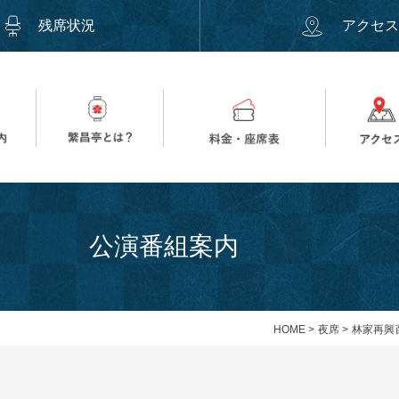
残席状況
アクセ
公演番組案内
HOME
>
夜席
>
林家再興