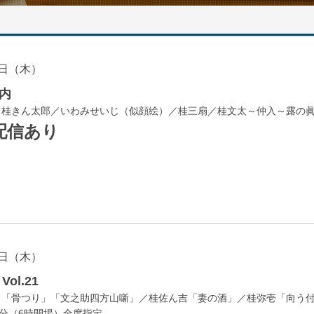
日（木）
内
／桂きん太郎／いわみせいじ（似顔絵）／桂三扇／桂文太～仲入～露の
配信あり
日（木）
ol.21
」「骨つり」「文之助四方山噺」／桂佐ん吉「妻の酒」／桂弥壱「向う
0分（6時開場）全席指定