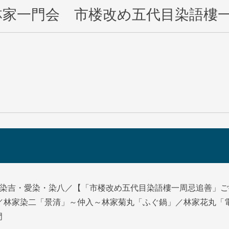
林家一門会 市楼改め五代目染語樓
・染吉・愛染・染八／【「市楼改め五代目染語樓一周忌追善」ご
」／林家染二「景清」～仲入～林家菊丸「ふぐ鍋」／林家花丸「
門