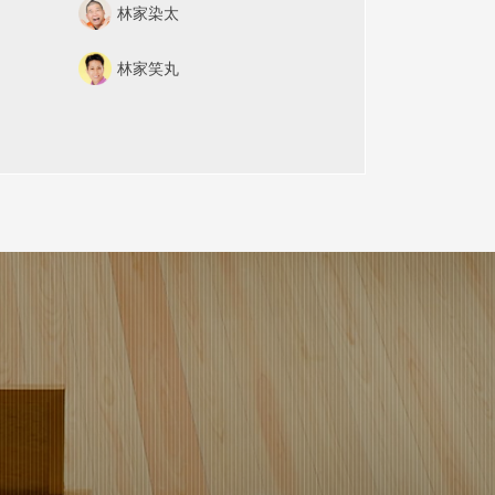
林家染太
林家笑丸