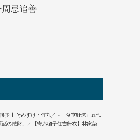
一周忌追善
挨拶 】そめすけ・竹丸／～「食堂野球」五代
電話の散財」／【寄席囃子住吉舞衣】林家染