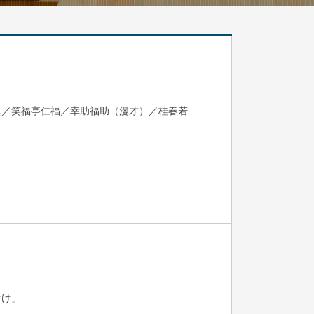
眞／笑福亭仁福／幸助福助（漫才）／桂春若
付け」