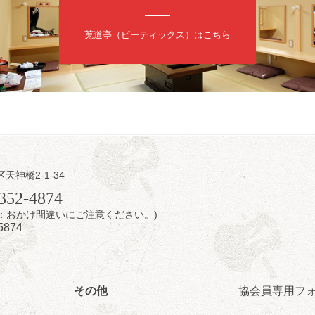
日（金）
内
莵道亭（ピーティックス）はこちら
／桂きん太郎／いわみせいじ（似顔絵）／笑福亭笑利／桂文太～仲入～
配信あり
区天神橋2-1-34
日（金）
352-4874
7時：おかけ間違いにご注意ください。)
芝居をしてみる会
5874
治郎／桂弥太郎／桂米舞／是常祐美
0分（6時開場）全席指定
4,000円
 06-6365-8281（平日10時～18時）
その他
協会員専用フ
配信あり
配信の購入はこちらをクリック