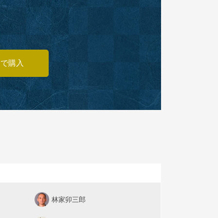
あで購入
林家卯三郎