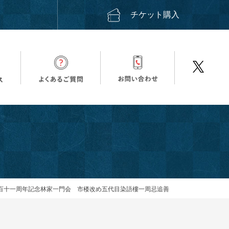
ス
チケット購入
百十一周年記念林家一門会 市楼改め五代目染語樓一周忌追善