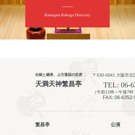
8
7
月
昼
昼席：番組案
Kamigata Rakugo Directory
桂二豆／露の瑞
★菟道亭
伝統と継承、上方落語の定席
〒530-0041 大阪市北
8
7
天満天神繁昌亭
月
TEL: 06-6
夜
（午前11時～午後
噺家が落語と
FAX: 06-6352-
桂米之助／桂団
開演：午後6時3
前売3,500円 当日
お問合せ：米朝事務所
繁昌亭
公演
★菟道亭