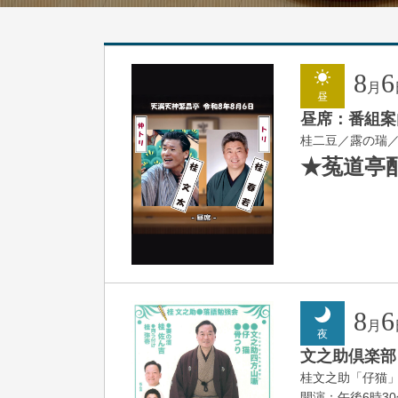
8
6
月
昼
昼席：番組案
桂二豆／露の瑞
★菟道亭
8
6
月
夜
文之助倶楽部 V
桂文之助「仔猫
開演：午後6時3