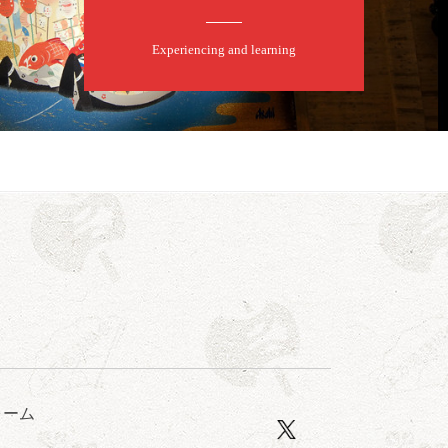
Experiencing and learning
露の眞／笑福亭仁福／幸助福助（漫才）／桂春若
ォーム