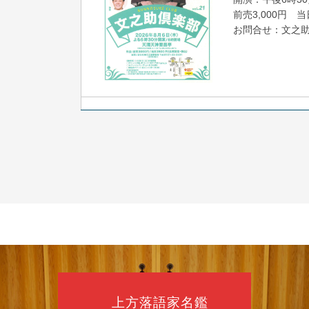
前売3,000円 当日
お問合せ：文之助事
8
7
月
朝
落語と日本舞踊
露の新幸／桂雪
開演：午前10時
前売2,500円 当日
お問合せ 080-42
上方落語家名鑑