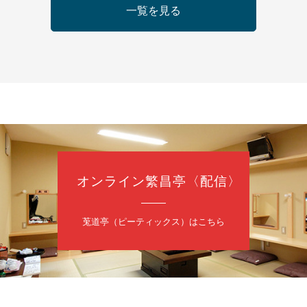
日（金）
一覧を見る
芝居をしてみる会
治郎／桂弥太郎／桂米舞／是常祐美
0分（6時開場）全席指定
4,000円
 06-6365-8281（平日10時～18時）
配信あり
配信の購入はこちらをクリック
オンライン繁昌亭〈配信〉
日（土）
・力造 二人会
莵道亭（ピーティックス）はこちら
昭和任侠伝」「天王寺詣り」／桂力造「桃太郎」「本膳」／桂二豆「開
開場
9時30分
）
 2,500円
造 二人会事務局 090-7762-6268