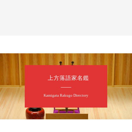
8
7
月
夜
噺家が落語と
桂米之助／桂団
開演：午後6時3
前売3,500円 当日
お問合せ：米朝事務所
★菟道亭
上方落語家名鑑
8
8
月
朝
第2回 智之介
Kamigata Rakugo Directory
笑福亭智之介「
開演：午前10時（
前売2,000円 当日
お問合せ：智之介・力