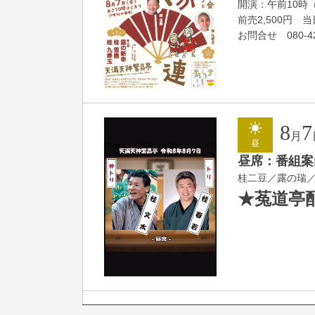
開演：午前10時
前売2,500円 当日
お問合せ 080-42
8
7
月
昼
昼席：番組案
桂二豆／露の瑞
★菟道亭