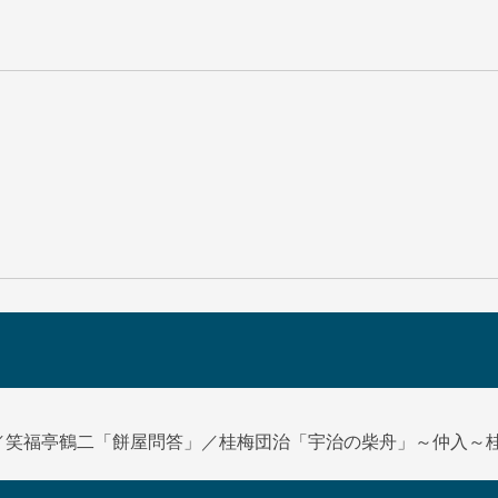
／笑福亭鶴二「餅屋問答」／桂梅団治「宇治の柴舟」～仲入～