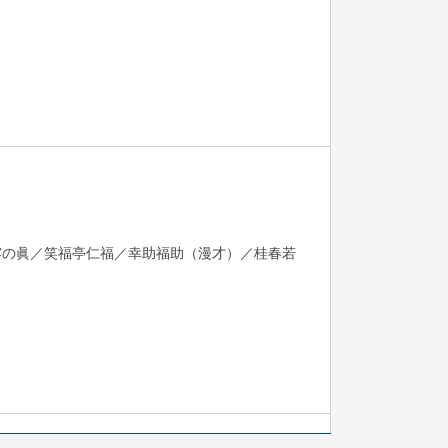
露の眞／笑福亭仁福／幸助福助（漫才）／桂春若