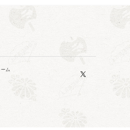
露の眞／笑福亭仁福／幸助福助（漫才）／桂春若
ォーム