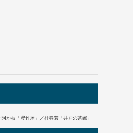
桂阿か枝「豊竹屋」／桂春若「井戸の茶碗」