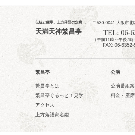
8
8
月
昼
昼席：番組案
伝統と継承、上方落語の定席
〒530-0041 大阪市北
桂九寿玉／露の
天満天神繁昌亭
TEL: 06-6
★菟道亭
（午前11時～午後
FAX: 06-6352-
繁昌亭
公演
繁昌亭とは
公演番組案
8
8
月
繁昌亭ぐるっと！見学
料金・座席
夜
小痴楽・三語
アクセス
桂三語／柳亭小
上方落語家名鑑
開演：午後6時（
前売3,500円 当日
お問合せ：FANYチケ