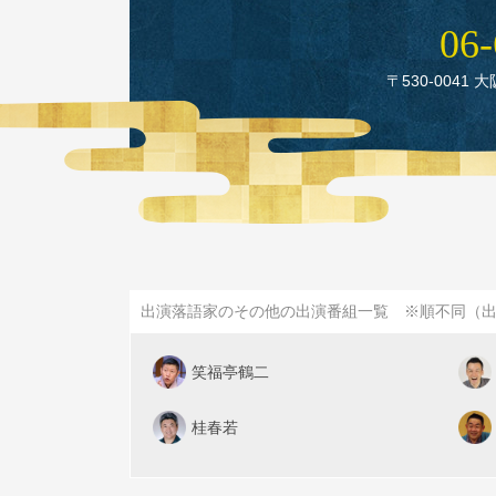
06‑
〒530‑0041 
出演落語家のその他の出演番組一覧 ※順不同（
笑福亭鶴二
桂春若