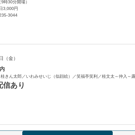
（9時30分開場）
3,000円
35-3044
日（金）
内
／桂きん太郎／いわみせいじ（似顔絵）／笑福亭笑利／桂文太～仲入～
配信あり