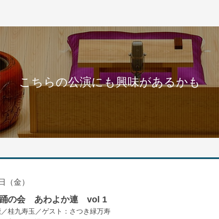
こちらの公演にも興味があるかも
日（金）
の会 あわよか連 vol 1
鹿／桂九寿玉／ゲスト：さつき緑万寿