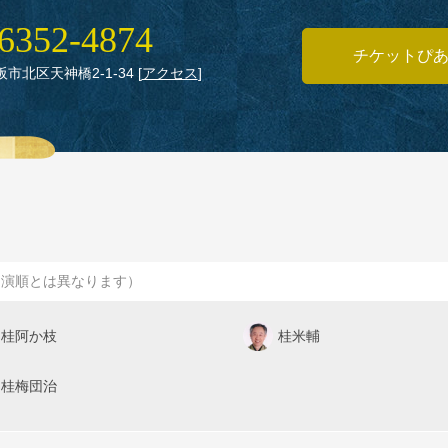
6352‑4874
チケットぴ
大阪市北区天神橋2‑1‑34
[
アクセス
]
出演順とは異なります）
桂阿か枝
桂米輔
桂梅団治