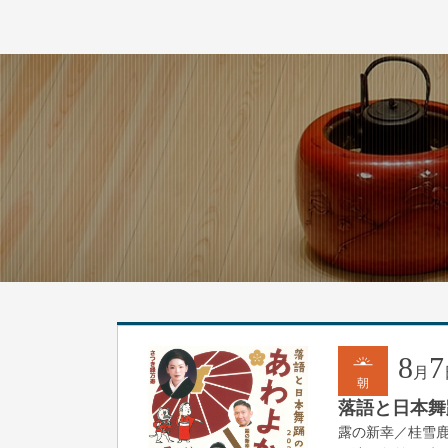
8
7
月
朝
落語と日本舞踊
露の新幸／桂雪