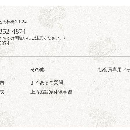
日（土）
内
区天神橋2-1-34
瑞／桂きん太郎／いわみせいじ（似顔絵）／桂米之助／桂文太～仲入～
352-4874
配信あり
7時：おかけ間違いにご注意ください。)
5874
その他
協会員専用フ
内
よくあるご質問
日（土）
表
上方落語家体験学習
のさるごりら落語会 2026
痴楽 他
5時30分開場）全席指定
4,000円
ット 0570-550-100(10:00～19:00受付)