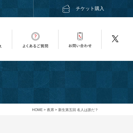
ス
チケット購入
HOME
>
夜席
>
新生第五回 名人は誰だ？