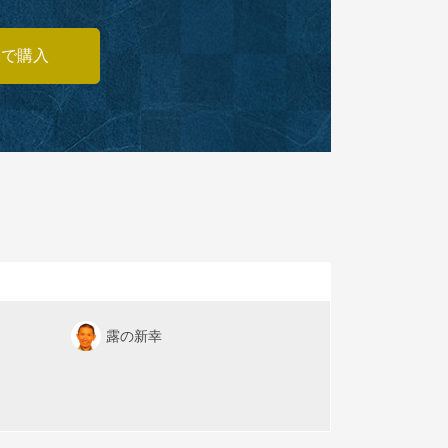
あで購入
露の新幸