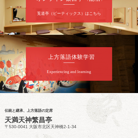
8
月
8
日（土）
莵道亭（ピーティックス）はこちら
昼
昼席：番組案内
桂九寿玉／露の瑞／桂きん太郎／いわみせい
じ（似顔絵）／桂米之助／桂文太～仲入～露
の眞／笑福亭仁福／幸助福助（漫才）／桂春
若
上方落語体験学習
★菟道亭
配信あり
Experiencing and learning
8
月
8
日（土）
夜
小痴楽・三語のさるごりら落語会 2026
桂三語／柳亭小痴楽 他
開演：午後6時（5時30分開場）全席指定
伝統と継承、上方落語の定席
前売3,500円 当日4,000円
天満天神繁昌亭
お問合せ：FANYチケット 0570-550-
〒530-0041 大阪市北区天神橋2-1-34
100(10:00～19:00受付)