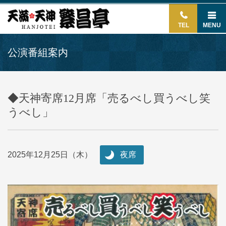
TEL
MENU
公演番組案内
◆天神寄席12月席「売るべし買うべし笑
うべし」
2025年12月25日（木）
夜席