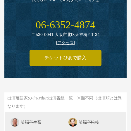
06‑6352‑4874
〒530‑0041 大阪市北区天神橋2‑1‑34
[
アクセス
]
チケットぴあで購入
出演落語家のその他の出演番組一覧 ※順不同（出演順とは異
なります）
笑福亭生喬
笑福亭松枝