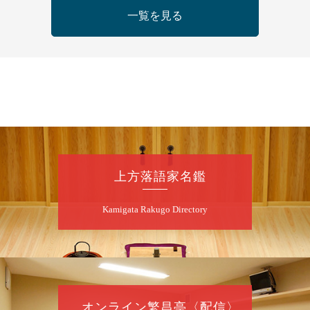
常祐美
一覧を見る
開演：午後6時30分（6時開場）全席指定
前売3,500円 当日4,000円
お問合せ：米朝事務所 06-6365-8281（平日
10時～18時）
★菟道亭配信あり
配信の購
入はこちらをクリック
8
月
8
日（土）
朝
第2回 智之介・力造 二人会
上方落語家名鑑
笑福亭智之介「昭和任侠伝」「天王寺詣り」
Kamigata Rakugo Directory
／桂力造「桃太郎」「本膳」／桂二豆「開口
一番」
開場
開演：午前10時（9時30分
）
前売2,000円 当日 2,500円
お問合せ：智之介・力造 二人会事務局 090-
7762-6268
オンライン繁昌亭〈配信〉