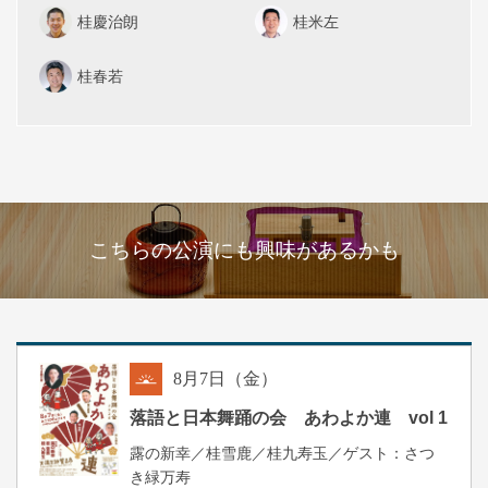
桂慶治朗
桂米左
桂春若
こちらの公演にも興味があるかも
8
月
7
日（金）
朝
落語と日本舞踊の会 あわよか連 vol 1
露の新幸／桂雪鹿／桂九寿玉／ゲスト：さつ
き緑万寿