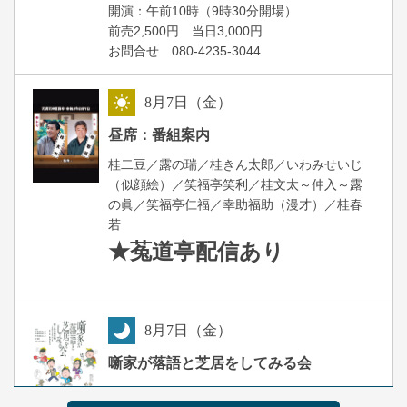
開演：午前10時（9時30分開場）
前売2,500円 当日3,000円
お問合せ 080-4235-3044
8
月
7
日（金）
昼
昼席：番組案内
桂二豆／露の瑞／桂きん太郎／いわみせいじ
（似顔絵）／笑福亭笑利／桂文太～仲入～露
の眞／笑福亭仁福／幸助福助（漫才）／桂春
若
★菟道亭
配信あり
8
月
7
日（金）
夜
噺家が落語と芝居をしてみる会
桂米之助／桂団治郎／桂弥太郎／桂米舞／是