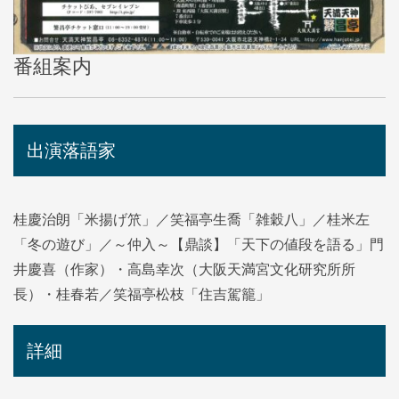
番組案内
出演落語家
桂慶治朗「米揚げ笊」／笑福亭生喬「雑穀八」／桂米左
「冬の遊び」／～仲入～【鼎談】「天下の値段を語る」門
井慶喜（作家）・高島幸次（大阪天満宮文化研究所所
長）・桂春若／笑福亭松枝「住吉駕籠」
詳細